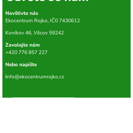
Navštivte nás
Ekocentrum Rojko, IČ0 7430612
Koníkov 46, Věcov 59242
Zavolejte nám
+420 776 857 227
Nebo napište
i
nfo@ekocentrumrojko.cz
Chci odebírat newsletter
INFORMACE