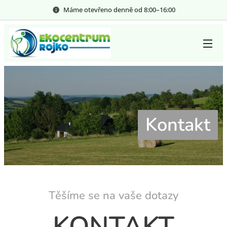
Máme otevřeno denně od 8:00–⁠⁠⁠⁠⁠16:00
Kontakt
Těšíme se na vaše dotazy
KONTAKT