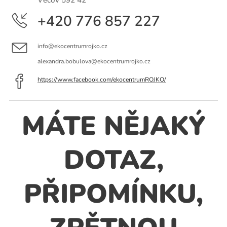
Věcov 592 42
+420 776 857 227
info@ekocentrumrojko.cz
alexandra.bobulova@ekocentrumrojko.cz
https://www.facebook.com/ekocentrumROJKO/
MÁTE NĚJAKÝ
DOTAZ,
PŘIPOMÍNKU,