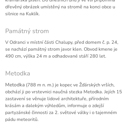
kramářská píseň. Do dnešních dnů ji ve vsi připomíná
dřevěný obrázek umístěný na stromě na konci obce u
silnice na Kuklík.
Památný strom
V Odranci v místní části Chalupy, před domem č. p. 24,
se nachází památný strom javor klen. Obvod kmene je
490 cm, výška 24 m a odhadované stáří 280 let.
Metodka
Metodka
(788 m n. m.) je kopec ve Žďárských vrších,
obchází ji po vrstevnici naučná stezka Metodka. Jejích 15
zastavení se věnuje lidové architektuře, přírodním
krásám a dalekým výhledům, informuje o zdejší
partyzánské činnosti za 2. světové války i o tajemném
pádu meteoritů.