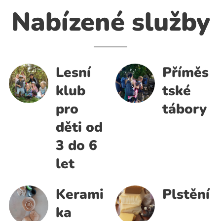
Nabízené
služby
Lesní
Příměs
klub
tské
pro
tábory
děti od
3 do 6
let
Kerami
Plstění
ka