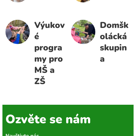
Výukov
Domšk
é
olácká
progra
skupin
my pro
a
MŠ a
ZŠ
Ozvěte se nám
Navštivte nás