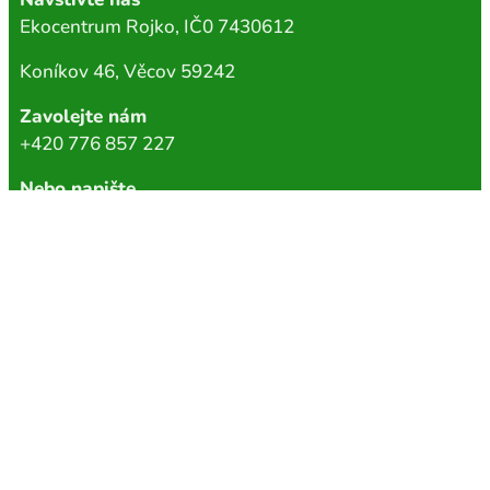
Ekocentrum Rojko, IČ0 7430612
Koníkov 46, Věcov 59242
Zavolejte nám
+420 776 857 227
Nebo napište
i
nfo@ekocentrumrojko.cz
Chci odebírat newsletter
INFORMACE
ochrana osobních údajů