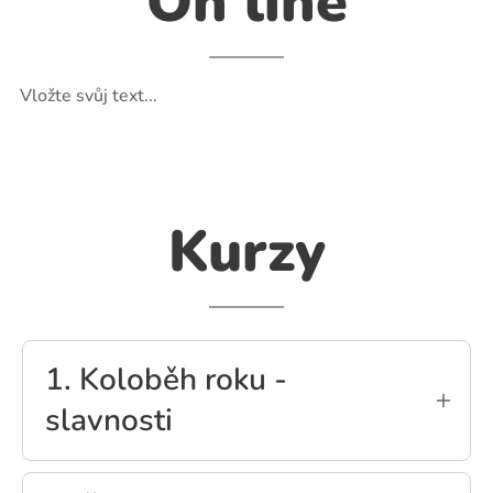
On line
Vložte svůj text...
Kurzy
1. Koloběh roku -
slavnosti
Klikněte a můžete začít psát. Veritatis et quasi