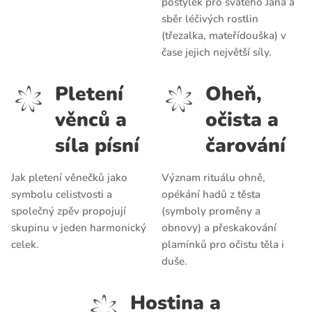
postýlek pro svatého Jana a
sběr léčivých rostlin
(třezalka, mateřídouška) v
čase jejich největší síly.
Pletení
Oheň,
věnců a
očista a
síla písní
čarování
Jak pletení věnečků jako
Význam rituálu ohně,
symbolu celistvosti a
opékání hadů z těsta
společný zpěv propojují
(symboly proměny a
skupinu v jeden harmonický
obnovy) a přeskakování
celek.
plamínků pro očistu těla i
duše.
Hostina a