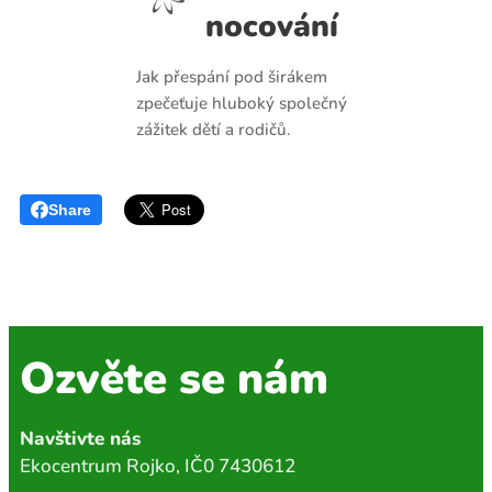
nocování
Jak přespání pod širákem
zpečeťuje hluboký společný
zážitek dětí a rodičů.
Share
Ozvěte se nám
Navštivte nás
Ekocentrum Rojko, IČ0 7430612