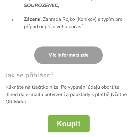
SOUROZENEC
)
Zázemí:
Zahrada Rojko (Koníkov) s týpím pro
případ nepříznivého počasí.
Víc informací zde
Jak se přihlásit?
Klikněte na tlačítko níže. Po vyplnění údajů obdržíte
ihned do e-mailu potvrzení a podklady k platbě (včetně
QR kódu).
Koupit