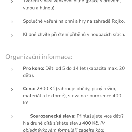
Tvoření v naší venkovní dílně (práce s dřevem,
vlnou a hlínou).
Společné vaření na ohni a hry na zahradě Rojko.
Klidné chvíle při čtení příběhů v houpacích sítích.
Organizační informace:
Pro koho:
Děti od 5 do 14 let (kapacita max. 20
dětí).
Cena:
2800 Kč (zahrnuje obědy, pitný režim,
materiál a lektorné), sleva na sourozence 400
Kč.
🎁
Sourozenecká sleva:
Přihlašujete více dětí?
Na druhé dítě získáte slevu
400 Kč
.
(V
objednávkovém formuláři zadejte kód: