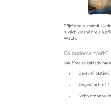
Přijďte se seznámit s jedn
rukách krásně hřeje a př
Waldy.
Co budeme tvořit?
Naučíme se základy
mokr
Barevný plstěný 
Originální brož č
Nebo drobnou de