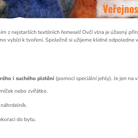
ím z nejstarších textilních řemesel! Ovčí vlna je úžasný přír
ímo vybízí k tvoření. Společně si užijeme klidné odpoledne 
ého i suchého plstění
(pomocí speciální jehly). Je jen na v
míček nebo zvířátko.
i náhrdelník.
koraci do bytu.