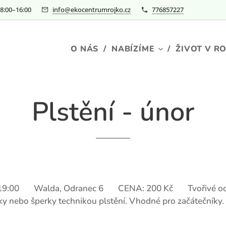
–⁠⁠⁠⁠⁠16:00
info@ekocentrumrojko.cz
776857227
O NÁS
NABÍZÍME
ŽIVOT V R
Plstění - únor
– 19:00 📍 Walda, Odranec 6 💰 CENA: 200 Kč 📝 Tvořivé od
y nebo šperky technikou plstění. Vhodné pro začátečníky. 