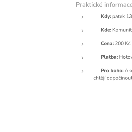
Praktické informace
📅
Kdy:
pátek 13
📍
Kde:
Komunitn
💰
Cena:
200 Kč /
💳
Platba:
Hotov
👨‍👩‍👧‍👦
Pro koho:
Akce
chtějí odpočinout