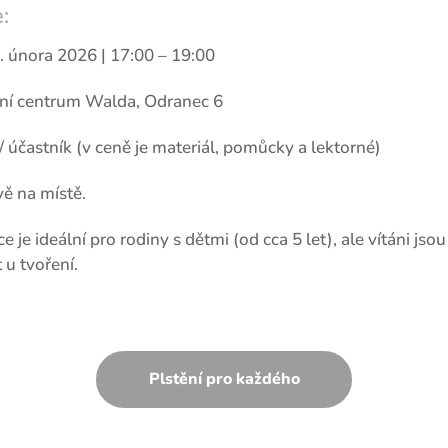
:
. února 2026 | 17:00 – 19:00
í centrum Walda, Odranec 6
 účastník (v ceně je materiál, pomůcky a lektorné)
ě na místě.
 je ideální pro rodiny s dětmi (od cca 5 let), ale vítáni jsou i
 u tvoření.
Plstění pro každého