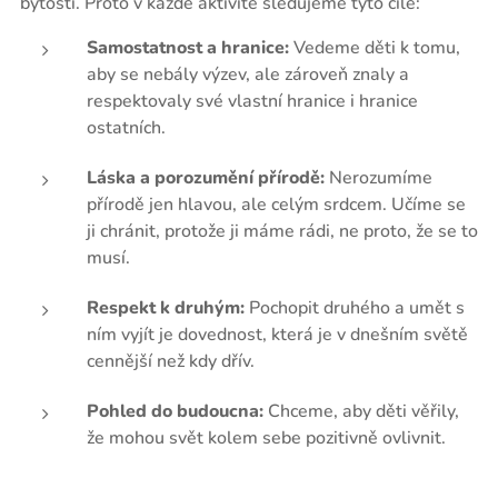
bytosti. Proto v každé aktivitě sledujeme tyto cíle:
Samostatnost a hranice:
Vedeme děti k tomu,
aby se nebály výzev, ale zároveň znaly a
respektovaly své vlastní hranice i hranice
ostatních.
Láska a porozumění přírodě:
Nerozumíme
přírodě jen hlavou, ale celým srdcem. Učíme se
ji chránit, protože ji máme rádi, ne proto, že se to
musí.
Respekt k druhým:
Pochopit druhého a umět s
ním vyjít je dovednost, která je v dnešním světě
cennější než kdy dřív.
Pohled do budoucna:
Chceme, aby děti věřily,
že mohou svět kolem sebe pozitivně ovlivnit.