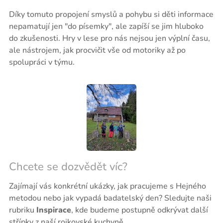
Díky tomuto propojení smyslů a pohybu si děti informace
nepamatují jen "do písemky", ale zapíší se jim hluboko
do zkušenosti. Hry v lese pro nás nejsou jen výplní času,
ale nástrojem, jak procvičit vše od motoriky až po
spolupráci v týmu.
Chcete se dozvědět víc?
Zajímají vás konkrétní ukázky, jak pracujeme s Hejného
metodou nebo jak vypadá badatelský den? Sledujte naši
rubriku
Inspirace
, kde budeme postupně odkrývat další
střípky z naší rojkovské kuchyně.