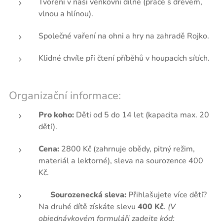
Tvoření v naší venkovní dílně (práce s dřevem,
vlnou a hlínou).
Společné vaření na ohni a hry na zahradě Rojko.
Klidné chvíle při čtení příběhů v houpacích sítích.
Organizační informace:
Pro koho:
Děti od 5 do 14 let (kapacita max. 20
dětí).
Cena:
2800 Kč (zahrnuje obědy, pitný režim,
materiál a lektorné), sleva na sourozence 400
Kč.
🎁
Sourozenecká sleva:
Přihlašujete více dětí?
Na druhé dítě získáte slevu
400 Kč
.
(V
objednávkovém formuláři zadejte kód: