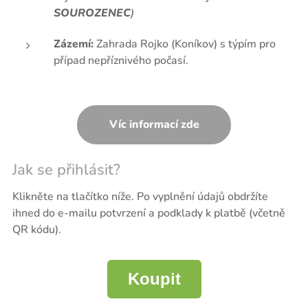
SOUROZENEC
)
Zázemí:
Zahrada Rojko (Koníkov) s týpím pro
případ nepříznivého počasí.
Víc informací zde
Jak se přihlásit?
Klikněte na tlačítko níže. Po vyplnění údajů obdržíte
ihned do e-mailu potvrzení a podklady k platbě (včetně
QR kódu).
Koupit