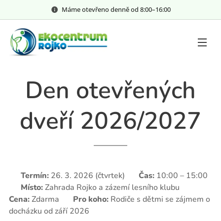
Máme otevřeno denně od 8:00–⁠⁠⁠⁠⁠16:00
Den otevřených
dveří 2026/2027
📅
Termín:
26. 3. 2026 (čtvrtek) ⏰
Čas:
10:00 – 15:00
📍
Místo:
Zahrada Rojko a zázemí lesního klubu 💰
Cena:
Zdarma 👨‍👩‍👧‍👦
Pro koho:
Rodiče s dětmi se zájmem o
docházku od září 2026