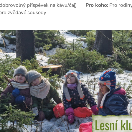
rovolný příspěvek na kávu/čaj) 👨‍👩‍👧‍👦
Pro koho:
Pro rodiny
i pro zvědavé sousedy