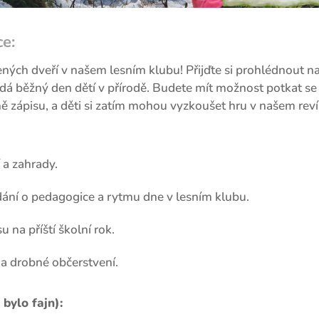
e:
ých dveří v našem lesním klubu! Přijďte si prohlédnout n
padá běžný den dětí v přírodě. Budete mít možnost potkat se 
ně zápisu, a děti si zatím mohou vyzkoušet hru v našem reví
 a zahrady.
ání o pedagogice a rytmu dne v lesním klubu.
u na příští školní rok.
 a drobné občerstvení.
bylo fajn):