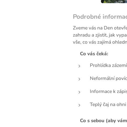
Podrobné informac
Zveme vás na Den otevřen
zahradu a zjistit, jak vy
vše, co vás zajímá ohled
☕
Co vás čeká:
Prohlídka zázemí
Neformální povíd
Informace k zápis
Teplý čaj na ohni
🎒
Co s sebou (aby vám 