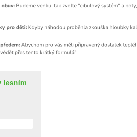
 obuv:
Budeme venku, tak zvolte "cibulový systém" a boty, 
y pro děti:
Kdyby náhodou proběhla zkouška hloubky kal
 předem:
Abychom pro vás měli připravený dostatek teplého 
 vědět přes tento krátký formulář
v lesním
0.