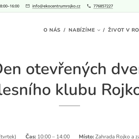
–⁠⁠⁠⁠⁠16:00
info@ekocentrumrojko.cz
776857227
O NÁS
NABÍZÍME
ŽIVOT V R
en otevřených dve
lesního klubu Rojk
(čtvrtek) ⏰
Čas:
10:00 – 14:00 📍
Místo:
Zahrada Rojko a z