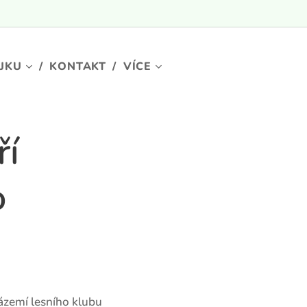
OJKU
KONTAKT
VÍCE
ří
o
ázemí lesního klubu 💰