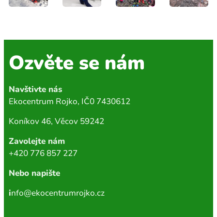
Ozvěte se nám
Navštivte nás
Ekocentrum Rojko, IČ0 7430612
Koníkov 46, Věcov 59242
Zavolejte nám
+420 776 857 227
Nebo napište
i
nfo@ekocentrumrojko.cz