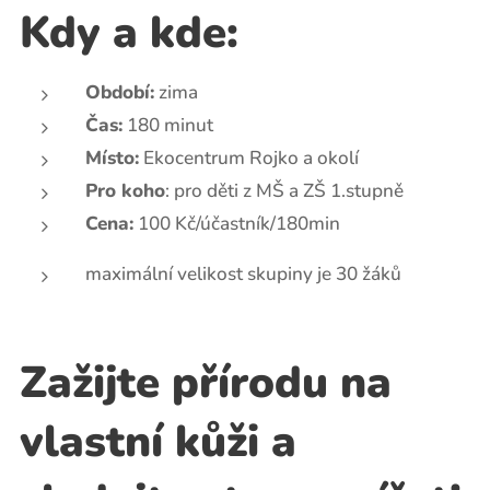
Kdy a kde:
Období:
zima
Čas:
180 minut
Místo:
Ekocentrum Rojko a okolí
P
ro koho
: pro děti z MŠ a ZŠ 1.stupně
Cena:
100 Kč/účastník/180min
maximální velikost skupiny je 30 žáků
Zažijte přírodu na
vlastní kůži a