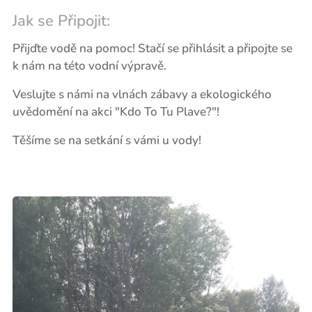
Jak se Připojit:
Přijďte vodě na pomoc! Stačí se přihlásit a připojte se
k nám na této vodní výpravě.
Veslujte s námi na vlnách zábavy a ekologického
uvědomění na akci "Kdo To Tu Plave?"!
Těšíme se na setkání s vámi u vody! 🌊💙🚣‍♀️