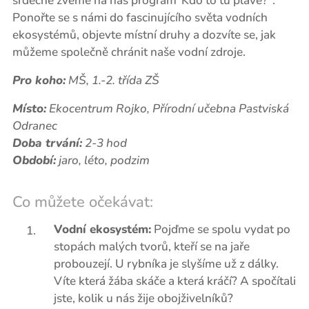
srdečně zveme na náš program"Kdo to tu plave?".
Ponořte se s námi do fascinujícího světa vodních
ekosystémů, objevte místní druhy a dozvíte se, jak
můžeme společně chránit naše vodní zdroje.
Pro koho:
MŠ, 1.-2. třída ZŠ
Místo:
Ekocentrum Rojko, Přírodní učebna Pastviská
Odranec
Doba trvání:
2-3 hod
Období:
jaro, léto, podzim
Co můžete očekávat:
Vodní ekosystém:
Pojďme se spolu vydat po
stopách malých tvorů, kteří se na jaře
probouzejí. U rybníka je slyšíme už z dálky.
Víte která žába skáče a která kráčí? A spočítali
jste, kolik u nás žije obojživelníků?