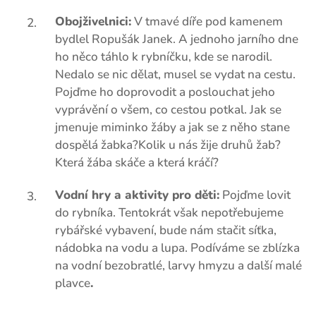
Obojživelnici:
V tmavé díře pod kamenem
bydlel Ropušák Janek. A jednoho jarního dne
ho něco táhlo k rybníčku, kde se narodil.
Nedalo se nic dělat, musel se vydat na cestu.
Pojďme ho doprovodit a poslouchat jeho
vyprávění o všem, co cestou potkal. Jak se
jmenuje miminko žáby a jak se z něho stane
dospělá žabka?Kolik u nás žije druhů žab?
Která žába skáče a která kráčí?
Vodní hry a aktivity pro děti:
Pojďme lovit
do rybníka. Tentokrát však nepotřebujeme
rybářské vybavení, bude nám stačit síťka,
nádobka na vodu a lupa. Podíváme se zblízka
na vodní bezobratlé, larvy hmyzu a další malé
plavce
.